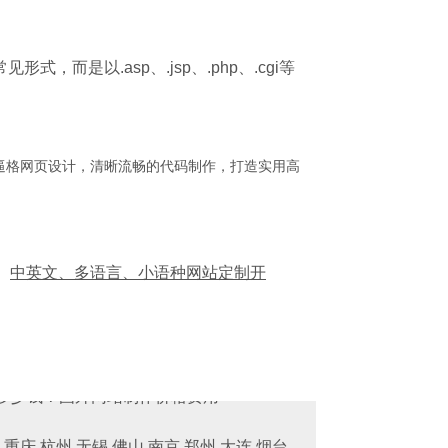
式，而是以.asp、.jsp、.php、.cgi等
逼格网页设计，清晰流畅的代码制作，打造实用高
中英文、多语言、小语种网站定制开
重庆 杭州 无锡 佛山 南京 郑州 大连 烟台 西