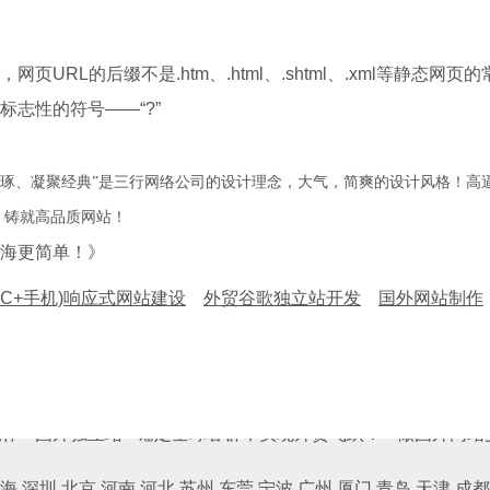
L的后缀不是.htm、.html、.shtml、.xml等静态网页的常见形
志性的符号——“?”
精琢、凝聚经典”是三行网络公司的设计理念，大气，简爽的设计风格！高
，铸就高品质网站！
海更简单！》
PC+手机)响应式网站建设
外贸谷歌独立站开发
国外网站制作
圳 北京 河南 河北 苏州 东莞 宁波 广州 厦门 青岛 天津 成都 