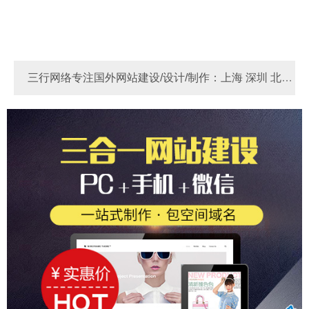
三行网络专注国外网站建设/设计/制作：上海 深圳 北京
河南 河北 苏州 东莞 宁波 广州 厦门 青岛 天津 成都 重庆
Link
做国外网站多少费用？
国外网站制作
国外独
杭州 无锡 佛山 南京 郑州 大连 烟台 西安
立站 - 锚定全球客群，实现外贸飞跃！
做国外网站多少
钱？国外网站制作价格费用