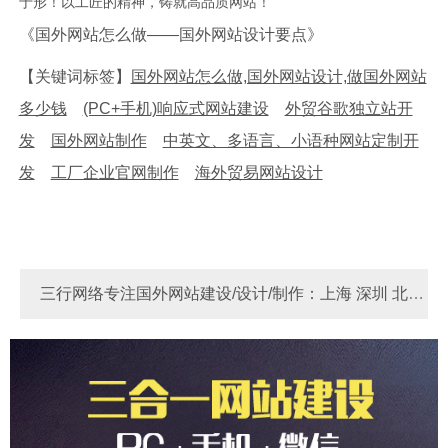
于形！以工匠的精神，铸就高品质网站！
《国外网站怎么做——国外网站设计要点》
【关键词标签】
国外网站怎么做,国外网站设计,做国外网站
多少钱
(PC+手机)响应式网站建设
外贸谷歌独立站开
发
国外网站制作
中英文、多语言、小语种网站定制开
发
工厂企业官网制作
海外贸易网站设计
三行网络专注国外网站建设/设计/制作：上海 深圳 北京
河南 河北 苏州 东莞 宁波 广州 厦门 青岛 天津 成都 重庆
Link
做国外网站多少费用？
国外网站制作
国外独
杭州 无锡 佛山 南京 郑州 大连 烟台 西安
立站 - 锚定全球客群，实现外贸飞跃！
做国外网站多少
钱？国外网站制作价格费用