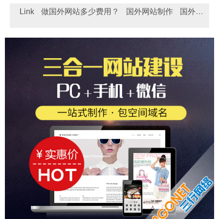
三行网络专注国外网站建设/设计/制作：上海 深圳 北京
河南 河北 苏州 东莞 宁波 广州 厦门 青岛 天津 成都 重庆
Link
做国外网站多少费用？
国外网站制作
国外独
杭州 无锡 佛山 南京 郑州 大连 烟台 西安
立站 - 锚定全球客群，实现外贸飞跃！
做国外网站多少
钱？国外网站制作价格费用