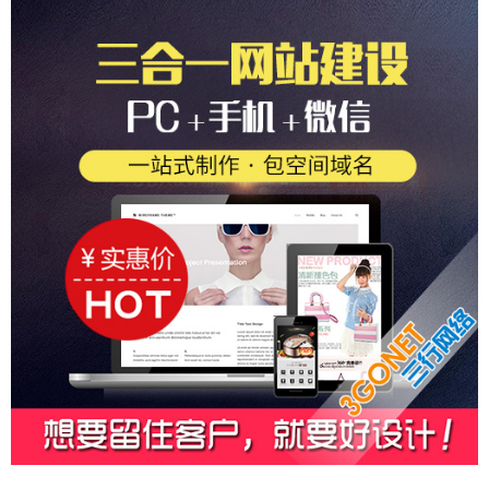
河南 河北 苏州 东莞 宁波 广州 厦门 青岛 天津 成都 重庆
Link
做国外网站多少费用？
国外网站制作
国外独
杭州 无锡 佛山 南京 郑州 大连 烟台 西安
立站 - 锚定全球客群，实现外贸飞跃！
做国外网站多少
钱？国外网站制作价格费用