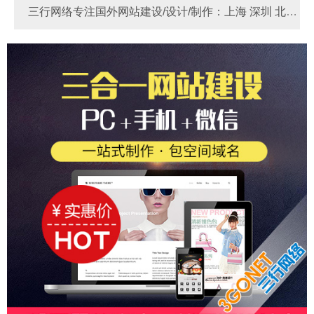
三行网络专注国外网站建设/设计/制作：上海 深圳 北京
河南 河北 苏州 东莞 宁波 广州 厦门 青岛 天津 成都 重庆
Link
做国外网站多少费用？
国外网站制作
国外独
杭州 无锡 佛山 南京 郑州 大连 烟台 西安
立站 - 锚定全球客群，实现外贸飞跃！
做国外网站多少
钱？国外网站制作价格费用