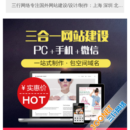
三行网络专注国外网站建设/设计/制作：上海 深圳 北京
河南 河北 苏州 东莞 宁波 广州 厦门 青岛 天津 成都 重庆
Link
做国外网站多少费用？
国外网站制作
国外独
杭州 无锡 佛山 南京 郑州 大连 烟台 西安
立站 - 锚定全球客群，实现外贸飞跃！
做国外网站多少
钱？国外网站制作价格费用