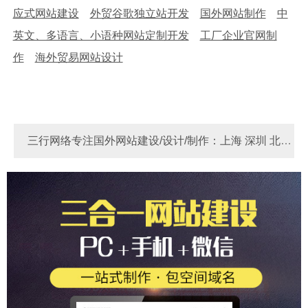
应式网站建设
外贸谷歌独立站开发
国外网站制作
中
英文、多语言、小语种网站定制开发
工厂企业官网制
作
海外贸易网站设计
三行网络专注国外网站建设/设计/制作：上海 深圳 北京
河南 河北 苏州 东莞 宁波 广州 厦门 青岛 天津 成都 重庆
Link
做国外网站多少费用？
国外网站制作
国外独
杭州 无锡 佛山 南京 郑州 大连 烟台 西安
立站 - 锚定全球客群，实现外贸飞跃！
做国外网站多少
钱？国外网站制作价格费用