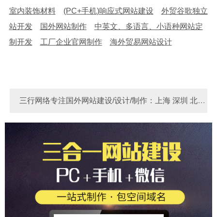
室内装饰材料
(PC+手机)响应式网站建设
外贸谷歌独立
站开发
国外网站制作
中英文、多语言、小语种网站定
制开发
工厂企业官网制作
海外贸易网站设计
三行网络专注国外网站建设/设计/制作：上海 深圳 北京
河南 河北 苏州 东莞 宁波 广州 厦门 青岛 天津 成都 重庆
Link
做国外网站多少费用？
国外网站制作
国外独
杭州 无锡 佛山 南京 郑州 大连 烟台 西安
立站 - 锚定全球客群，实现外贸飞跃！
做国外网站多少
钱？国外网站制作价格费用