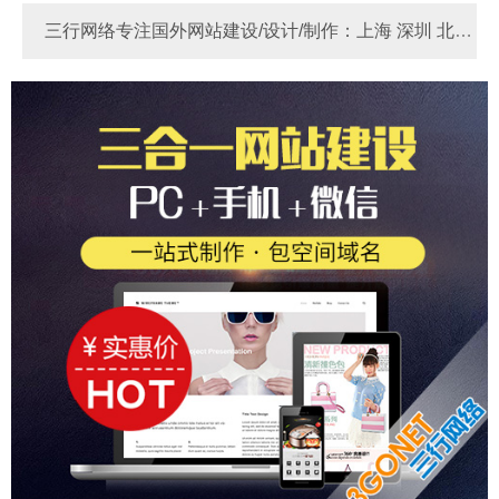
三行网络专注国外网站建设/设计/制作：上海 深圳 北京
河南 河北 苏州 东莞 宁波 广州 厦门 青岛 天津 成都 重庆
Link
做国外网站多少费用？
国外网站制作
国外独
杭州 无锡 佛山 南京 郑州 大连 烟台 西安
立站 - 锚定全球客群，实现外贸飞跃！
做国外网站多少
钱？国外网站制作价格费用